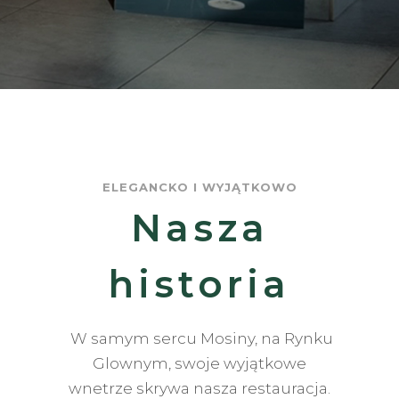
ELEGANCKO I WYJĄTKOWO
Nasza
historia
W samym sercu Mosiny, na Rynku
Glownym, swoje wyjątkowe
wnetrze skrywa nasza restauracja.