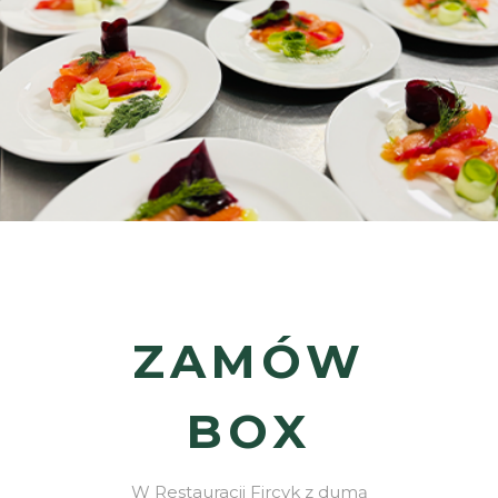
OFERTA
ZAMÓW
BOX
W Restauracji Fircyk z dumą