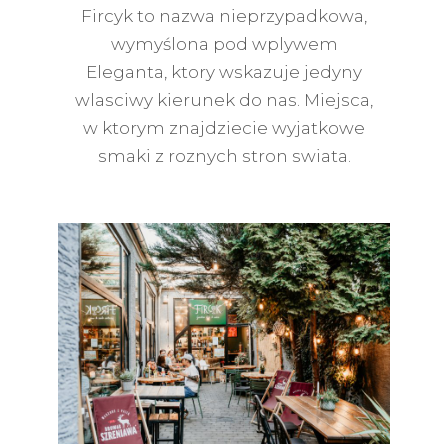
Fircyk to nazwa nieprzypadkowa,
wymyślona pod wplywem
Eleganta, ktory wskazuje jedyny
wlasciwy kierunek do nas. Miejsca,
w ktorym znajdziecie wyjatkowe
smaki z roznych stron swiata.