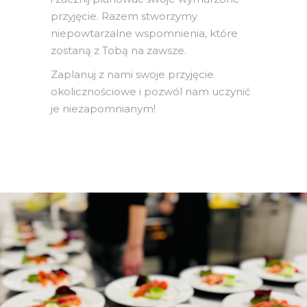
przyjęcie. Razem stworzymy
niepowtarzalne wspomnienia, które
zostaną z Tobą na zawsze.
Zaplanuj z nami swoje przyjęcie
okolicznościowe i pozwól nam uczynić
je niezapomnianym!
Catering